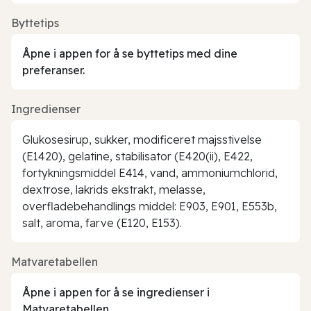
Byttetips
Åpne i appen for å se byttetips med dine
preferanser.
Ingredienser
Glukosesirup, sukker, modificeret majsstivelse
(E1420), gelatine, stabilisator (E420(ii), E422,
fortykningsmiddel E414, vand, ammoniumchlorid,
dextrose, lakrids ekstrakt, melasse,
overfladebehandlings middel: E903, E901, E553b,
salt, aroma, farve (E120, E153).
Matvaretabellen
Åpne i appen for å se ingredienser i
Matvaretabellen.