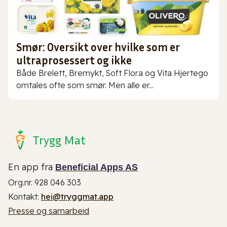
Smør: Oversikt over hvilke som er
ultraprosessert og ikke
Både Brelett, Bremykt, Soft Flora og Vita Hjertego
omtales ofte som smør. Men alle er...
Trygg Mat
En app fra
Beneficial Apps AS
Org.nr. 928 046 303
Kontakt:
hei@tryggmat.app
Presse og samarbeid