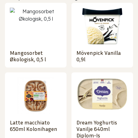
Mangosorbet
Mövenpick Vanilla
Økologisk, 0,5 l
0,9l
Latte macchiato
Dream Yoghurtis
650ml Kolonihagen
Vanilje 640ml
Diplom-Is