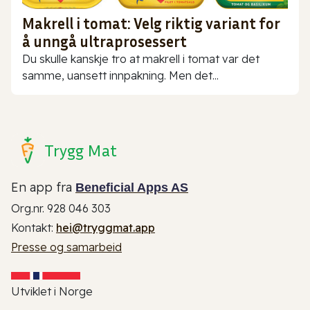
Makrell i tomat: Velg riktig variant for
å unngå ultraprosessert
Du skulle kanskje tro at makrell i tomat var det
samme, uansett innpakning. Men det...
Trygg Mat
En app fra
Beneficial Apps AS
Org.nr. 928 046 303
Kontakt:
hei@tryggmat.app
Presse og samarbeid
Utviklet i Norge