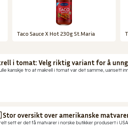
Taco Sauce X Hot 230g St.Maria
T
ell i tomat: Velg riktig variant for å unn
ulle kanskje tro at makrell i tomat var det samme, uansett in
 Stor oversikt over amerikanske matvarer
elt sett er det få matvarer i norske butikker produsert i USA.