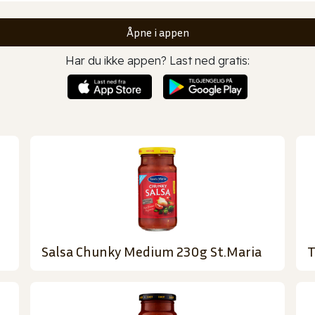
Åpne i appen
Har du ikke appen? Last ned gratis:
Salsa Chunky Medium 230g St.Maria
T