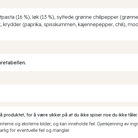
asta (16 %), løk (13 %), syltede grønne chilipepper (grønne c
k, krydder (paprika, spisskummen, kajennepepper, chili), modif
aretabellen.
produktet, for å være sikker på at du ikke spiser noe du ikke tåler.
erne og eksterne kilder, og kan inneholde feil. Gjenkjenning av ing
rlig for eventuelle feil og mangler.