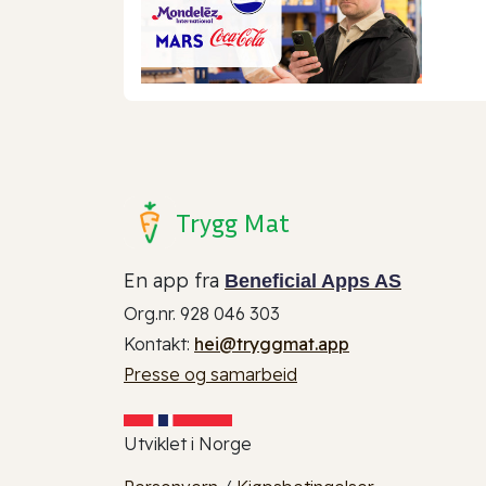
Trygg Mat
En app fra
Beneficial Apps AS
Org.nr. 928 046 303
Kontakt:
hei@tryggmat.app
Presse og samarbeid
Utviklet i Norge