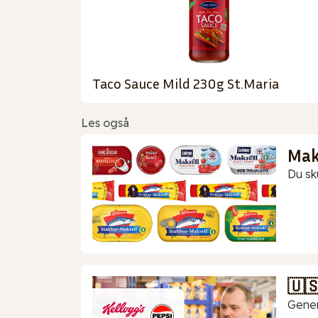
Taco Sauce Mild 230g St.Maria
Les også
Makr
Du sk
🇺
Gener