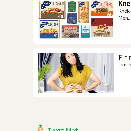
Kne
Knekk
Men...
Finn
Finn m
Trygg Mat