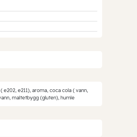
 ( e202, e211), aroma, coca cola ( vann,
(vann, maltetbygg (gluten), humle