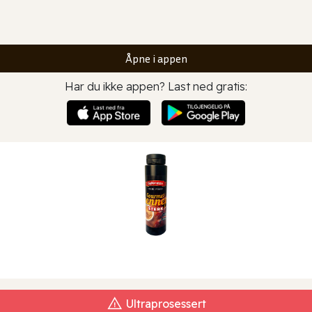
Åpne i appen
Har du ikke appen? Last ned gratis:
Ultraprosessert