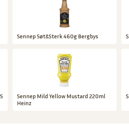
Sennep Søt&Sterk 460g Bergbys
S
´S
Sennep Mild Yellow Mustard 220ml
S
Heinz