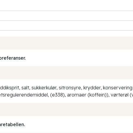
preferanser.
diksprit, salt, sukkerkulør, sitronsyre, krydder, konservering
etsregulerendemiddel, (e338), aromaer (koffein)), vørterøl 
aretabellen.