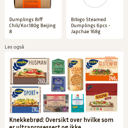
Dumplings Biff
Bibigo Steamed
Chili/Kor.180g Beijing
Dumplings 6pcs -
8
Japchae 168g
Les også
Knekkebrød: Oversikt over hvilke som
er ultraprosessert og ikke