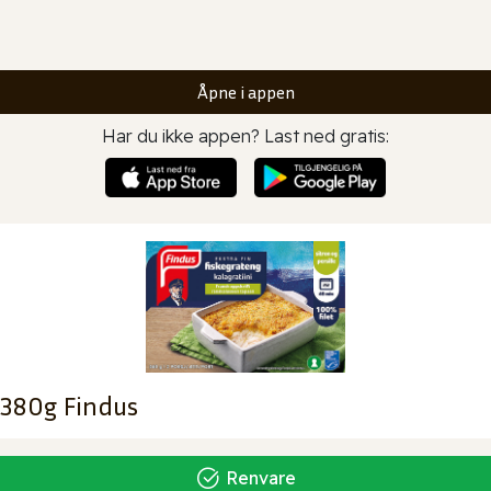
Åpne i appen
Har du ikke appen? Last ned gratis:
 380g Findus
Renvare