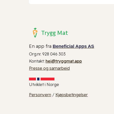
Trygg Mat
En app fra
Beneficial Apps AS
Org.nr. 928 046 303
Kontakt:
hei@tryggmat.app
Presse og samarbeid
Utviklet i Norge
Personvern
/
Kjøpsbetingelser