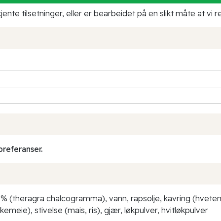
ente tilsetninger, eller er bearbeidet på en slikt måte at vi
preferanser.
 % (theragra chalcogramma), vann, rapsolje, kavring (hvetemel,
emeie), stivelse (mais, ris), gjær, løkpulver, hvitløkpulver