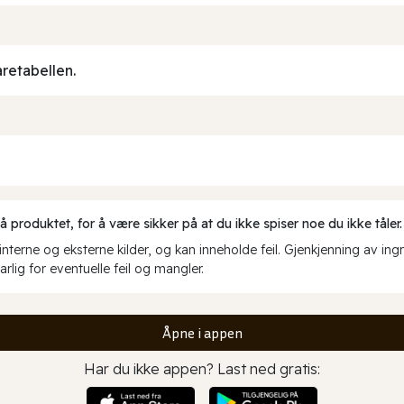
aretabellen.
produktet, for å være sikker på at du ikke spiser noe du ikke tåler.
erne og eksterne kilder, og kan inneholde feil. Gjenkjenning av ing
rlig for eventuelle feil og mangler.
Åpne i appen
Har du ikke appen? Last ned gratis: