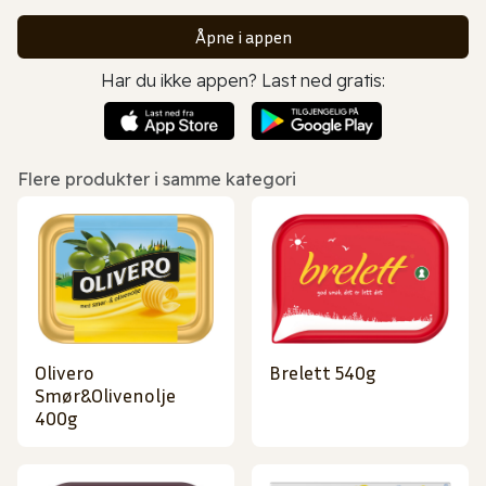
Åpne i appen
Har du ikke appen? Last ned gratis:
Flere produkter i samme kategori
Olivero
Brelett 540g
Smør&Olivenolje
400g