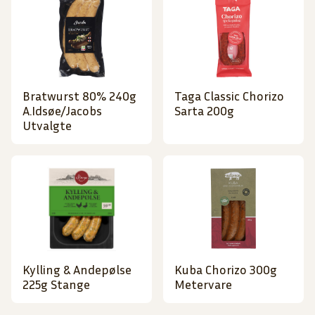
Bratwurst 80% 240g
Taga Classic Chorizo
A.Idsøe/Jacobs
Sarta 200g
Utvalgte
Kylling & Andepølse
Kuba Chorizo 300g
225g Stange
Metervare