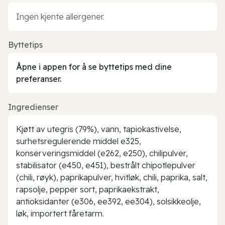
Ingen kjente allergener.
Byttetips
Åpne i appen for å se byttetips med dine
preferanser.
Ingredienser
Kjøtt av utegris (79%), vann, tapiokastivelse,
surhetsregulerende middel e325,
konserveringsmiddel (e262, e250), chilipulver,
stabilisator (e450, e451), bestrålt chipotlepulver
(chili, røyk), paprikapulver, hvitløk, chili, paprika, salt,
rapsolje, pepper sort, paprikaekstrakt,
antioksidanter (e306, ee392, ee304), solsikkeolje,
løk, importert fåretarm.