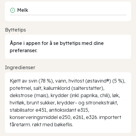
Melk
Byttetips
Åpne i appen for å se byttetips med dine
preferanser.
Ingredienser
Kjøtt av svin (78 %), vann, hvitost (østavind®) (5 %),
potetmel, salt, kaliumklorid (salterstatter),
dekstrose (mais), krydder (inkl. paprika, chili), løk,
hvitløk, brunt sukker, krydder- og sitronekstrakt,
stabilisator e451, antioksidant e315,
konserveringsmiddel e250, e261, e326. importert
fåretarm. røkt med bøkeflis.