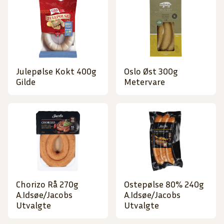
Julepølse Kokt 400g
Oslo Øst 300g
Gilde
Metervare
Chorizo Rå 270g
Ostepølse 80% 240g
A.Idsøe/Jacobs
A.Idsøe/Jacobs
Utvalgte
Utvalgte