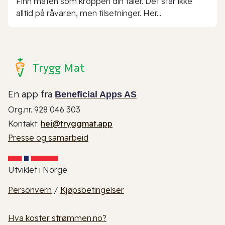
Finn maten som kroppen din tåler. Det står ikke
alltid på råvaren, men tilsetninger. Her...
Trygg Mat
En app fra
Beneficial Apps AS
Org.nr. 928 046 303
Kontakt:
hei@tryggmat.app
Presse og samarbeid
Utviklet i Norge
Personvern
/
Kjøpsbetingelser
Hva koster strømmen.no?