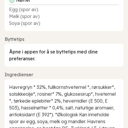
Egg (spor av)
Melk (spor av)
Soya (spor av)
Byttetips
Åpne i appen for å se byttetips med dine
preferanser.
Ingredienser
Havregryn * 32%, fullkornshvetemel *, rørsukker*,
solsikkeolje*, rosiner* 7%, glukosesirup*, hvetemel
*, tørkede eplebiter* 2%, hevemidler (E 500, E
503), hasselnøtter * 0,4%, salt, naturlige aromaer,
antioksidant (E 392*). *Økologisk Kan inneholde
spor av egg, soya, melk og mandler. Havrens