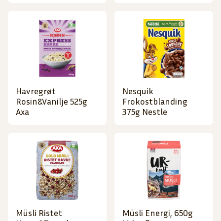
Havregrøt
Nesquik
Rosin&Vanilje 525g
Frokostblanding
Axa
375g Nestle
Müsli Ristet
Müsli Energi, 650g