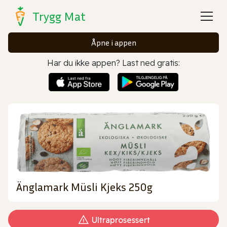
Trygg Mat
Åpne i appen
Har du ikke appen? Last ned gratis:
Änglamark Müsli Kjeks 250g
Ultraprosessert