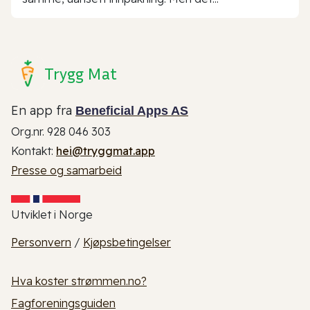
Trygg Mat
En app fra
Beneficial Apps AS
Org.nr. 928 046 303
Kontakt:
hei@tryggmat.app
Presse og samarbeid
Utviklet i Norge
Personvern
/
Kjøpsbetingelser
Hva koster strømmen.no?
Fagforeningsguiden