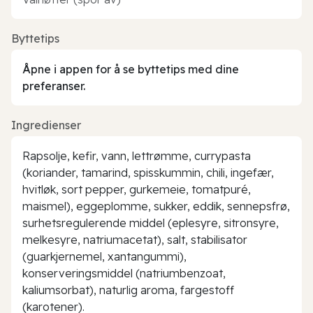
Byttetips
Åpne i appen for å se byttetips med dine
preferanser.
Ingredienser
Rapsolje, kefir, vann, lettrømme, currypasta
(koriander, tamarind, spisskummin, chili, ingefær,
hvitløk, sort pepper, gurkemeie, tomatpuré,
maismel), eggeplomme, sukker, eddik, sennepsfrø,
surhetsregulerende middel (eplesyre, sitronsyre,
melkesyre, natriumacetat), salt, stabilisator
(guarkjernemel, xantangummi),
konserveringsmiddel (natriumbenzoat,
kaliumsorbat), naturlig aroma, fargestoff
(karotener).