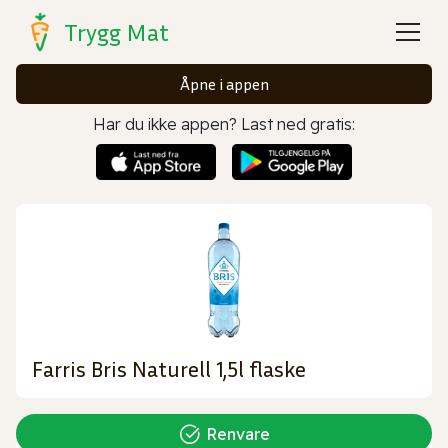
Trygg Mat
Åpne i appen
Har du ikke appen? Last ned gratis:
Farris Bris Naturell 1,5l flaske
Renvare