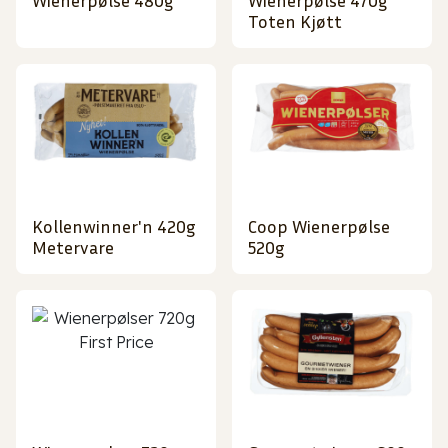
Wienerpølse 480g
Wienerpølse 470g
Toten Kjøtt
Kollenwinner'n 420g
Coop Wienerpølse
Metervare
520g