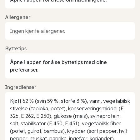
Allergener
Ingen kjente allergener.
Byttetips
Åpne i appen for å se byttetips med dine
preferanser.
Ingredienser
Kjøtt 62 % (svin 59 %, storfe 3 %), vann, vegetabilsk
stivelse (tapioka, potet), konserveringsmiddel (E
326, E 262, E 250), glukose (mais), svineprotein,
salt, stabilisator (E 450, E 451), vegetabilsk fiber
(potet, gulrot, bambus), krydder (sort pepper, hvit
pepper, muskat, paprika, ingefær, koriander),