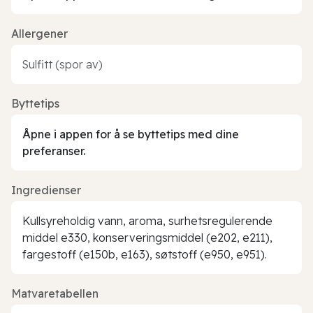
Allergener
Sulfitt (spor av)
Byttetips
Åpne i appen for å se byttetips med dine
preferanser.
Ingredienser
Kullsyreholdig vann, aroma, surhetsregulerende
middel e330, konserveringsmiddel (e202, e211),
fargestoff (e150b, e163), søtstoff (e950, e951).
Matvaretabellen