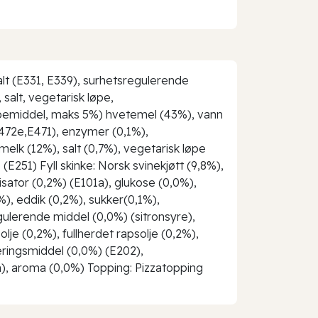
alt (E331, E339), surhetsregulerende
salt, vegetarisk løpe,
mpemiddel, maks 5%) hvetemel (43%), vann
(E472e,E471), enzymer (0,1%),
melk (12%), salt (0,7%), vegetarisk løpe
251) Fyll skinke: Norsk svinekjøtt (9,8%),
sator (0,2%) (E101a), glukose (0,0%),
), eddik (0,2%), sukker(0,1%),
gulerende middel (0,0%) (sitronsyre),
lje (0,2%), fullherdet rapsolje (0,2%),
eringsmiddel (0,0%) (E202),
), aroma (0,0%) Topping: Pizzatopping