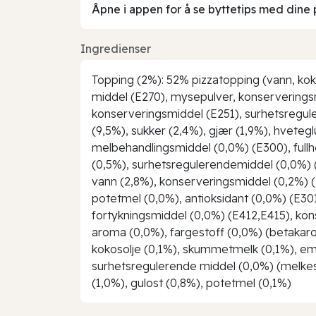
Åpne i appen for å se byttetips med dine 
Ingredienser
Topping (2%): 52% pizzatopping (vann, koko
middel (E270), mysepulver, konserveringsmi
konserveringsmiddel (E251), surhetsregul
(9,5%), sukker (2,4%), gjær (1,9%), hvetegl
melbehandlingsmiddel (0,0%) (E300), fullher
(0,5%), surhetsregulerendemiddel (0,0%) (E
vann (2,8%), konserveringsmiddel (0,2%) (E
potetmel (0,0%), antioksidant (0,0%) (E30
fortykningsmiddel (0,0%) (E412,E415), kon
aroma (0,0%), fargestoff (0,0%) (betakarote
kokosolje (0,1%), skummetmelk (0,1%), emu
surhetsregulerende middel (0,0%) (melkesy
(1,0%), gulost (0,8%), potetmel (0,1%)