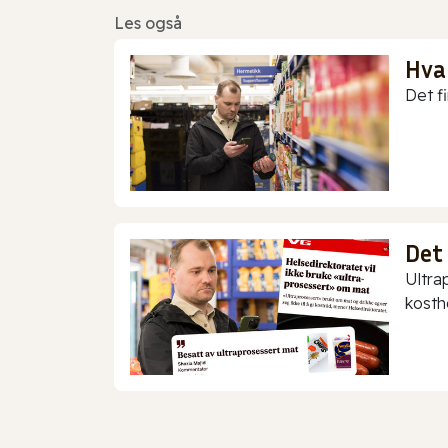
Les også
Hva
Det f
Det
Ultra
kostho