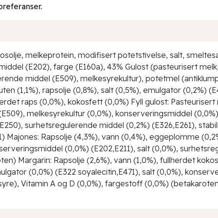
preferanser.
solje, melkeprotein, modifisert potetstivelse, salt, smeltes
ddel (E202), farge (E160a), 43% Gulost (pasteurisert melk, 
erende middel (E509), melkesyrekultur), potetmel (antiklu
uten (1,1%), rapsolje (0,8%), salt (0,5%), emulgator (0,2%) 
det raps (0,0%), kokosfett (0,0%) Fyll gulost: Pasteurisert 
509), melkesyrekultur (0,0%), konserveringsmiddel (0,0%) (E
250), surhetsregulerende middel (0,2%) (E326,E261), stabili
1) Majones: Rapsolje (4,3%), vann (0,4%), eggeplomme (0,2%
serveringsmiddel (0,0%) (E202,E211), salt (0,0%), surhetsre
n) Margarin: Rapsolje (2,6%), vann (1,0%), fullherdet kokoso
lgator (0,0%) (E322 soyalecitin,E471), salt (0,0%), konserv
re), Vitamin A og D (0,0%), fargestoff (0,0%) (betakaroten