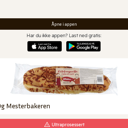
Åpne i appen
Har du ikke appen? Last ned gratis:
0g Mesterbakeren
Ultraprosessert