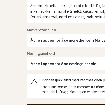
Skummetmelk, sukker, kremfløte (15 %), k
invertsukker, smørolje (melk), kakao, emulga
(guarkjernemel, natriumalginat), salt, spiru
Matvaretabellen
Åpne i appen for å se ingredienser i Matv
Næringsinnhold
Åpne i appen for å se næringsinnhold.
Dobbeltsjekk alltid med informasjonen på 
Produktinformasjonen kommer fra både int
mangelfull. Trygg Mat-appen er ikke ansva