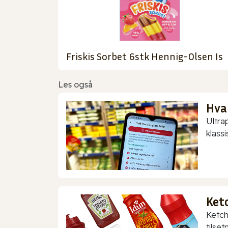
Friskis Sorbet 6stk Hennig-Olsen Is
Les også
Hva
Ultra
klassis
Ket
Ketch
tilset