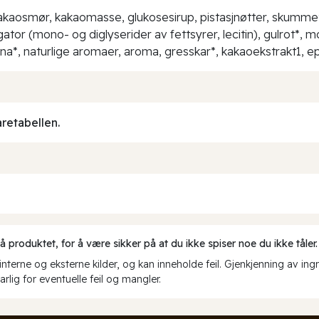
akaosmør, kakaomasse, glukosesirup, pistasjnøtter, skumme
tor (mono- og diglyserider av fettsyrer, lecitin), gulrot*, mod
lina*, naturlige aromaer, aroma, gresskar*, kakaoekstrakt1, epl
aretabellen.
produktet, for å være sikker på at du ikke spiser noe du ikke tåler.
erne og eksterne kilder, og kan inneholde feil. Gjenkjenning av ing
rlig for eventuelle feil og mangler.