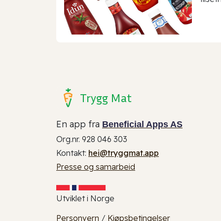
Trygg Mat
En app fra
Beneficial Apps AS
Org.nr. 928 046 303
Kontakt:
hei@tryggmat.app
Presse og samarbeid
Utviklet i Norge
Personvern
/
Kjøpsbetingelser