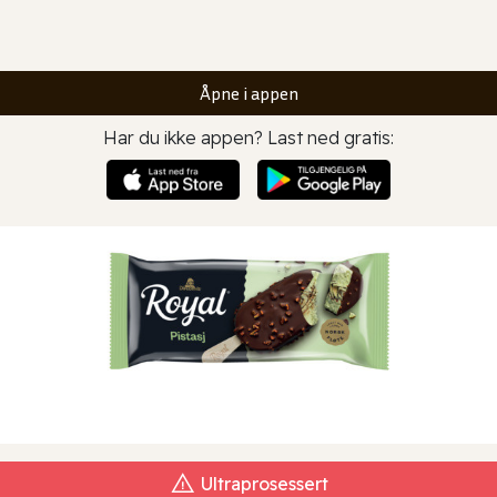
Åpne i appen
Har du ikke appen? Last ned gratis:
Ultraprosessert