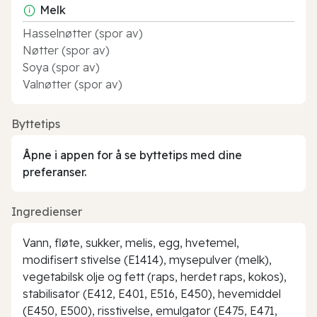
Melk
Hasselnøtter (spor av)
Nøtter (spor av)
Soya (spor av)
Valnøtter (spor av)
Byttetips
Åpne i appen for å se byttetips med dine
preferanser.
Ingredienser
Vann, fløte, sukker, melis, egg, hvetemel,
modifisert stivelse (E1414), mysepulver (melk),
vegetabilsk olje og fett (raps, herdet raps, kokos),
stabilisator (E412, E401, E516, E450), hevemiddel
(E450, E500), risstivelse, emulgator (E475, E471,