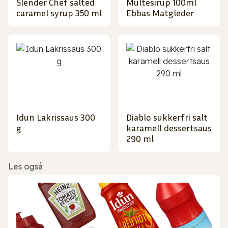
Slender Chef salted
Multesirup 100ml
caramel syrup 350 ml
Ebbas Matgleder
Idun Lakrissaus 300
Diablo sukkerfri salt
g
karamell dessertsaus
290 ml
Les også