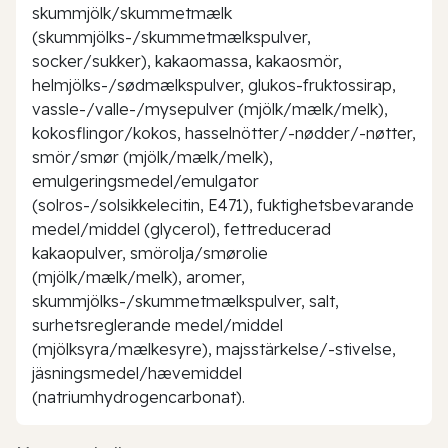
skummjölk/skummetmælk
(skummjölks-/skummetmælkspulver,
socker/sukker), kakaomassa, kakaosmör,
helmjölks-/sødmælkspulver, glukos-fruktossirap,
vassle-/valle-/mysepulver (mjölk/mælk/melk),
kokosflingor/kokos, hasselnötter/-nødder/-nøtter,
smör/smør (mjölk/mælk/melk),
emulgeringsmedel/emulgator
(solros-/solsikkelecitin, E471), fuktighetsbevarande
medel/middel (glycerol), fettreducerad
kakaopulver, smörolja/smørolie
(mjölk/mælk/melk), aromer,
skummjölks-/skummetmælkspulver, salt,
surhetsreglerande medel/middel
(mjölksyra/mælkesyre), majsstärkelse/-stivelse,
jäsningsmedel/hævemiddel
(natriumhydrogencarbonat).