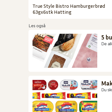
True Style Bistro Hamburgerbrød
63gx6stk Hatting
Les også
5 b
De all
Makr
Du sk