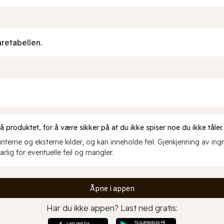
aretabellen.
produktet, for å være sikker på at du ikke spiser noe du ikke tåler.
erne og eksterne kilder, og kan inneholde feil. Gjenkjenning av ing
rlig for eventuelle feil og mangler.
Åpne i appen
Har du ikke appen? Last ned gratis: