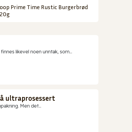
oop Prime Time Rustic Burgerbrød
20g
 finnes likevel noen unntak, som...
gå ultraprosessert
npakning. Men det...