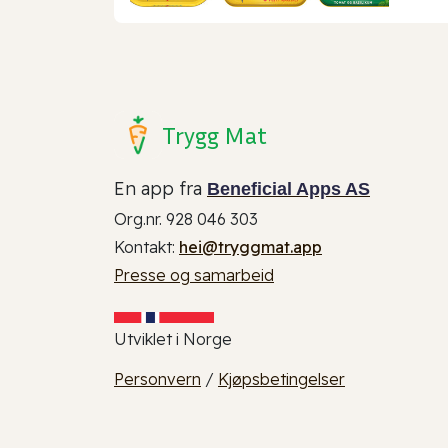
Trygg Mat
En app fra
Beneficial Apps AS
Org.nr. 928 046 303
Kontakt:
hei@tryggmat.app
Presse og samarbeid
Utviklet i Norge
Personvern
/
Kjøpsbetingelser