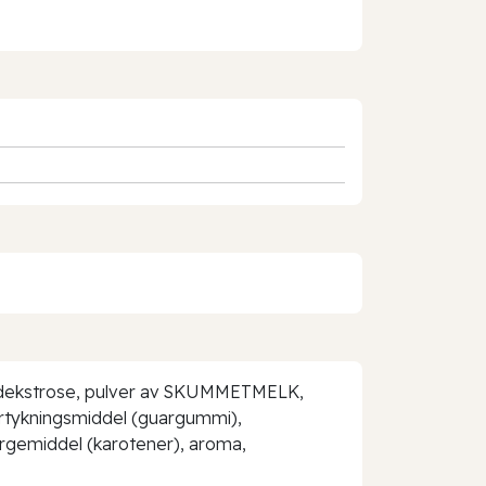
lt, dekstrose, pulver av SKUMMETMELK,
fortykningsmiddel (guargummi),
argemiddel (karotener), aroma,