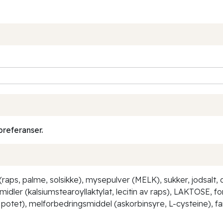
preferanser.
(raps, palme, solsikke), mysepulver (MELK), sukker, jodsa
idler (kalsiumstearoyllaktylat, lecitin av raps), LAKTOSE, 
potet), melforbedringsmiddel (askorbinsyre, L-cysteine), f