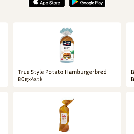
True Style Potato Hamburgerbrød
B
80gx4stk
B