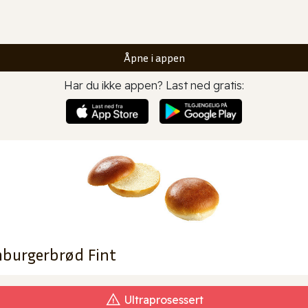
Åpne i appen
Har du ikke appen? Last ned gratis:
mburgerbrød Fint
Ultraprosessert