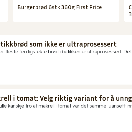
Burgerbrød 6stk 360g First Price
C
3
utikkbrød som ikke er ultraprosessert
er fleste ferdigstekte brød i butikken er ultraprosessert. Det
ell i tomat: Velg riktig variant for å unn
ulle kanskje tro at makrell i tomat var det samme, uansett in