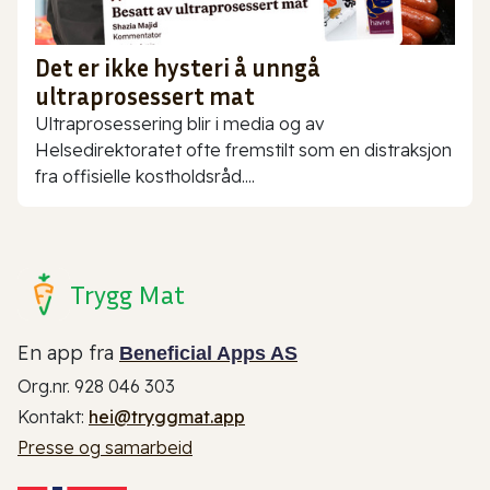
Det er ikke hysteri å unngå
ultraprosessert mat
Ultraprosessering blir i media og av
Helsedirektoratet ofte fremstilt som en distraksjon
fra offisielle kostholdsråd....
Trygg Mat
En app fra
Beneficial Apps AS
Org.nr. 928 046 303
Kontakt:
hei@tryggmat.app
Presse og samarbeid