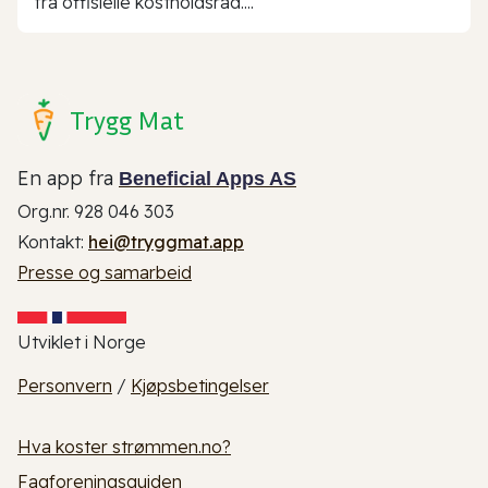
fra offisielle kostholdsråd....
Trygg Mat
En app fra
Beneficial Apps AS
Org.nr. 928 046 303
Kontakt:
hei@tryggmat.app
Presse og samarbeid
Utviklet i Norge
Personvern
/
Kjøpsbetingelser
Hva koster strømmen.no?
Fagforeningsguiden