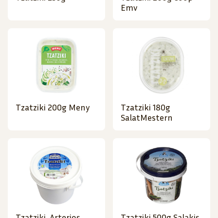
Emv
Tzatziki 200g Meny
Tzatziki 180g
SalatMestern
Tzatziki, Arterios
Tzatziki 500g Salakis