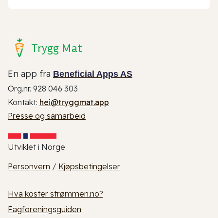
Trygg Mat
En app fra
Beneficial Apps AS
Org.nr. 928 046 303
Kontakt:
hei@tryggmat.app
Presse og samarbeid
Utviklet i Norge
Personvern
/
Kjøpsbetingelser
Hva koster strømmen.no?
Fagforeningsguiden