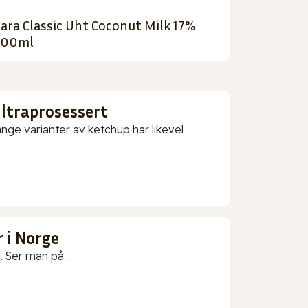
ara Classic Uht Coconut Milk 17%
400ml
ultraprosessert
nge varianter av ketchup har likevel
 i Norge
 Ser man på...