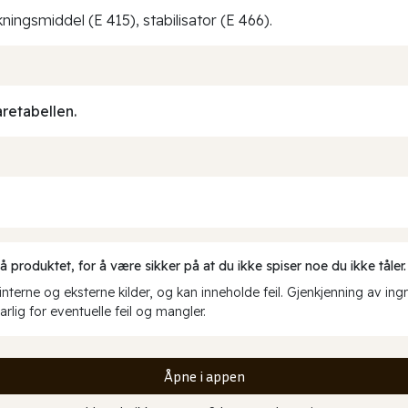
ningsmiddel (E 415), stabilisator (E 466).
aretabellen.
produktet, for å være sikker på at du ikke spiser noe du ikke tåler.
erne og eksterne kilder, og kan inneholde feil. Gjenkjenning av ing
rlig for eventuelle feil og mangler.
Åpne i appen