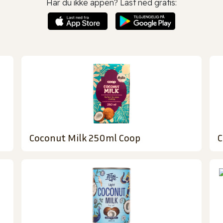
Har du ikke appen? Last ned gratis:
Coconut Milk 250ml Coop
C