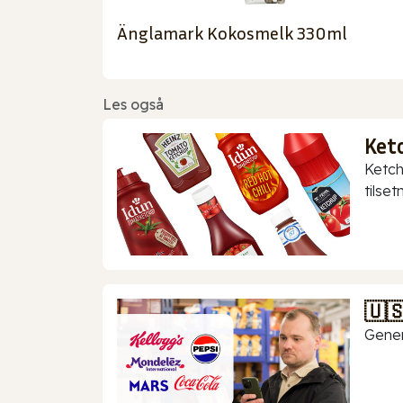
Änglamark Kokosmelk 330ml
Les også
Ket
Ketch
tilset
🇺
Gener