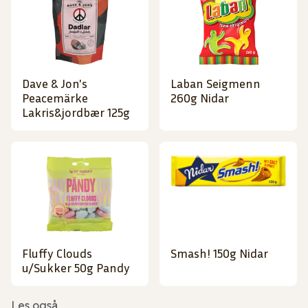
Dave & Jon's
Laban Seigmenn
Peacemärke
260g Nidar
Lakris&jordbær 125g
Fluffy Clouds
Smash! 150g Nidar
u/Sukker 50g Pandy
Les også