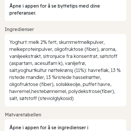
Åpne i appen for å se byttetips med dine
preferanser.
Ingredienser
Yoghurt: melk 2% fett, skummetmelkpulver,
melkeproteinpulver, oligofruktose (fiber), aroma,
vaniljeekstrakt, sitronjuice fra konsentrat, søtstoff
(aspartam, acesulfam k), vaniljefrø,
salt,yoghurtkultur nøttekrønsj (11%): havreflak, 13 %
ristede mandler, 13 %ristede hasselnøtter,
oligofruktose (fiber), solsikkeolje, puffet havre,
havremel,hestebønnemel, polydekstrose(fiber),
salt, søtstoff (steviolglykosid)
Matvaretabellen
Åpne i appen for å se ingredienser i