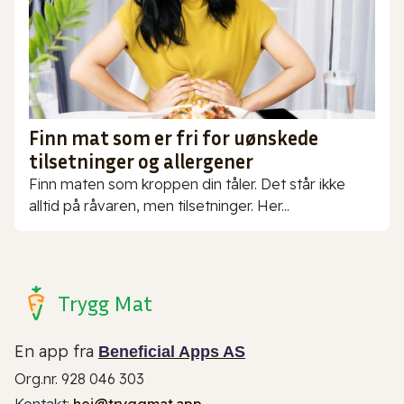
Finn mat som er fri for uønskede
tilsetninger og allergener
Finn maten som kroppen din tåler. Det står ikke
alltid på råvaren, men tilsetninger. Her...
Trygg Mat
En app fra
Beneficial Apps AS
Org.nr. 928 046 303
Kontakt:
hei@tryggmat.app