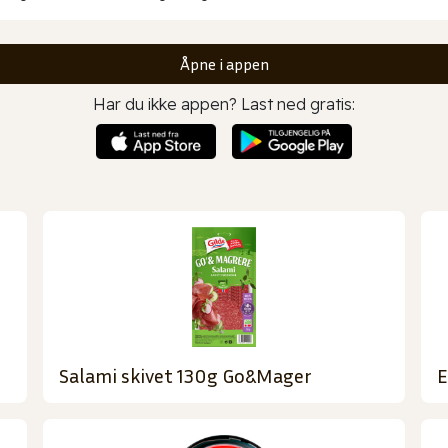
Åpne i appen
Har du ikke appen? Last ned gratis:
Salami skivet 130g Go&Mager
E