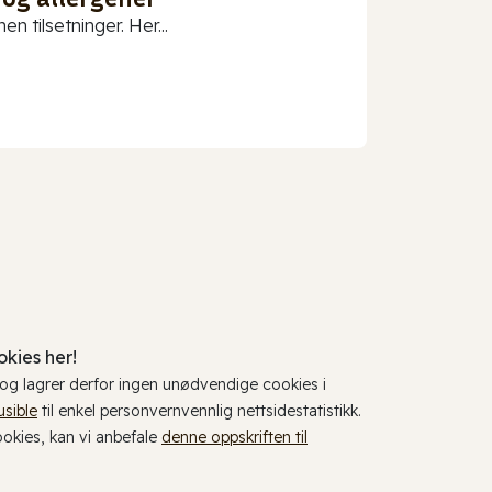
n tilsetninger. Her...
kies her!
, og lagrer derfor ingen unødvendige cookies i
usible
til enkel personvernvennlig nettsidestatistikk.
cookies, kan vi anbefale
denne oppskriften til