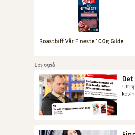
Roastbiff Vår Fineste 100g Gilde
Les også
Det
Ultra
kostho
Finn