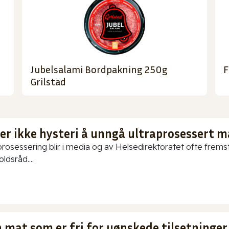
Jubelsalami Bordpakning 250g
F
Grilstad
 er ikke hysteri å unngå ultraprosessert m
prosessering blir i media og av Helsedirektoratet ofte fremstil
ldsråd....
 mat som er fri for uønskede tilsetninger