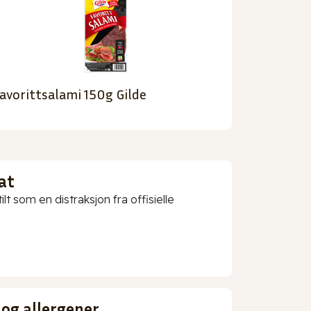
avorittsalami 150g Gilde
at
t som en distraksjon fra offisielle
 og allergener