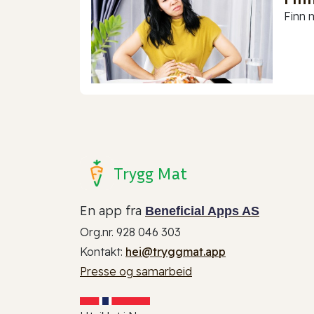
Finn m
Trygg Mat
En app fra
Beneficial Apps AS
Org.nr. 928 046 303
Kontakt:
hei@tryggmat.app
Presse og samarbeid