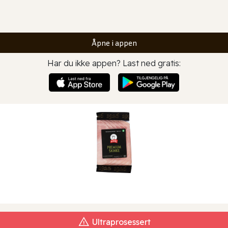
Åpne i appen
Har du ikke appen? Last ned gratis:
Ultraprosessert