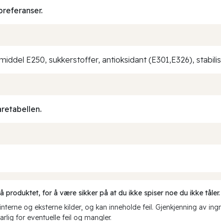
preferanser.
.middel E250, sukkerstoffer, antioksidant (E301,E326), stabil
aretabellen.
produktet, for å være sikker på at du ikke spiser noe du ikke tåler.
erne og eksterne kilder, og kan inneholde feil. Gjenkjenning av ing
rlig for eventuelle feil og mangler.