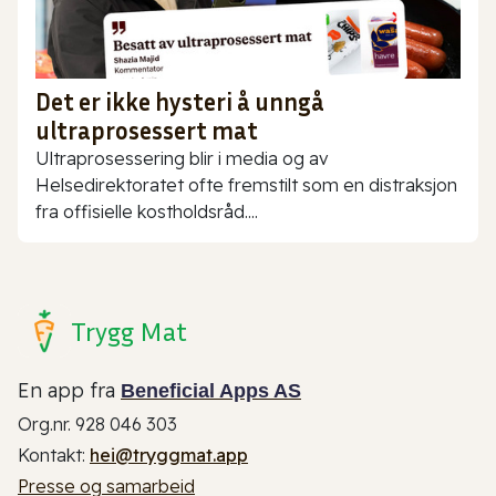
Det er ikke hysteri å unngå
ultraprosessert mat
Ultraprosessering blir i media og av
Helsedirektoratet ofte fremstilt som en distraksjon
fra offisielle kostholdsråd....
Trygg Mat
En app fra
Beneficial Apps AS
Org.nr. 928 046 303
Kontakt:
hei@tryggmat.app
Presse og samarbeid