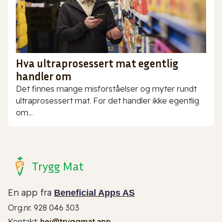
Hva ultraprosessert mat egentlig
handler om
Det finnes mange misforståelser og myter rundt
ultraprosessert mat. For det handler ikke egentlig
om...
Trygg Mat
En app fra
Beneficial Apps AS
Org.nr. 928 046 303
Kontakt:
hei@tryggmat.app