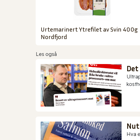
Urtemarinert Ytrefilet av Svin 400g
Nordfjord
Les også
Det
Ultra
kostho
Nut
Hva e