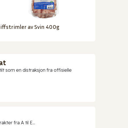
iffstrimler av Svin 400g
at
t som en distraksjon fra offisielle
ter fra A til E...