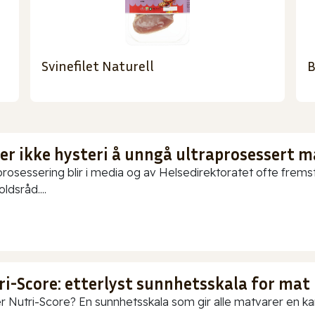
Svinefilet Naturell
B
 er ikke hysteri å unngå ultraprosessert m
prosessering blir i media og av Helsedirektoratet ofte fremstil
ldsråd....
ri-Score: etterlyst sunnhetsskala for mat
r Nutri-Score? En sunnhetsskala som gir alle matvarer en karak