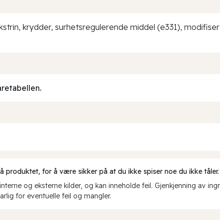
kstrin, krydder, surhetsregulerende middel (e331), modifiser
aretabellen.
produktet, for å være sikker på at du ikke spiser noe du ikke tåler.
erne og eksterne kilder, og kan inneholde feil. Gjenkjenning av ing
rlig for eventuelle feil og mangler.