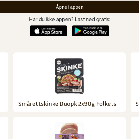
Åpne i appen
Har du ikke appen? Last ned gratis:
Smårettskinke Duopk 2x90g Folkets
S