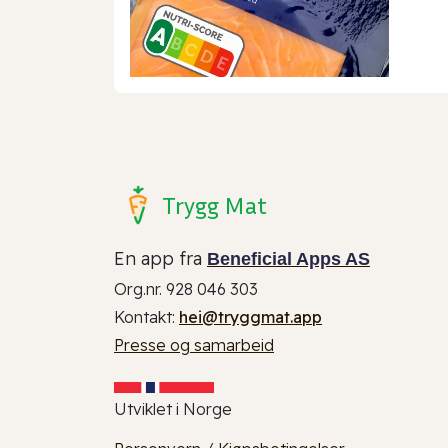
Trygg Mat
En app fra
Beneficial Apps AS
Org.nr. 928 046 303
Kontakt:
hei@tryggmat.app
Presse og samarbeid
Utviklet i Norge