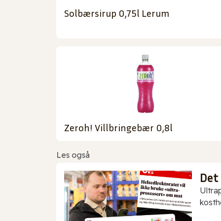
Solbærsirup 0,75l Lerum
Zeroh! Villbringebær 0,8l
Les også
Det
Ultra
kostho