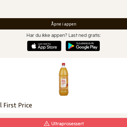
Åpne i appen
Har du ikke appen? Last ned gratis:
 First Price
Ultraprosessert