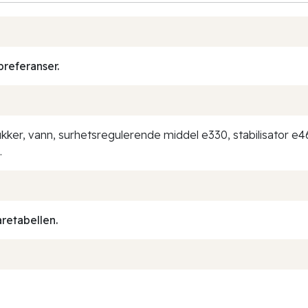
preferanser.
sukker, vann, surhetsregulerende middel e330, stabilisator e
.
aretabellen.