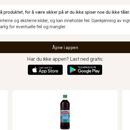
produktet, for å være sikker på at du ikke spiser noe du ikke tåler.
erne og eksterne kilder, og kan inneholde feil. Gjenkjenning av ing
rlig for eventuelle feil og mangler.
Åpne i appen
Har du ikke appen? Last ned gratis: