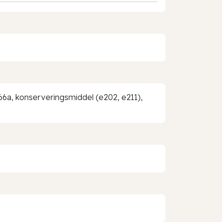
466a, konserveringsmiddel (e202, e211),