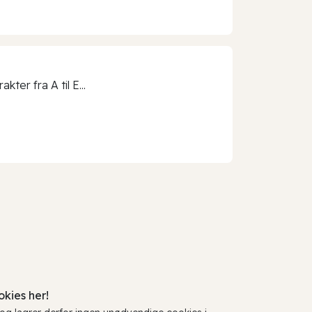
ter fra A til E...
kies her!