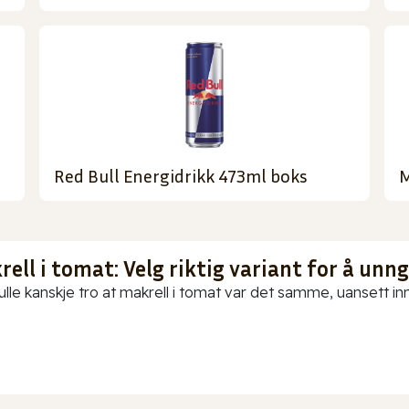
Red Bull Energidrikk 473ml boks
M
ell i tomat: Velg riktig variant for å unn
ulle kanskje tro at makrell i tomat var det samme, uansett in