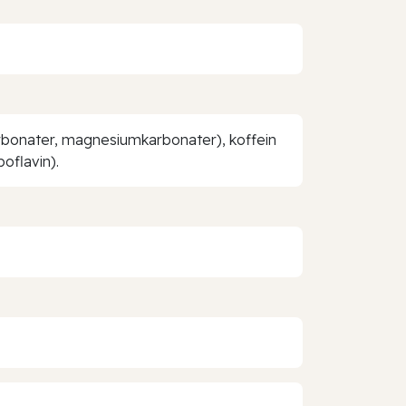
karbonater, magnesiumkarbonater), koffein
oflavin).