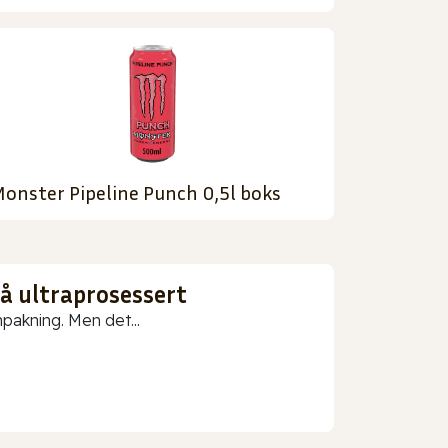
onster Pipeline Punch 0,5l boks
gå ultraprosessert
npakning. Men det...