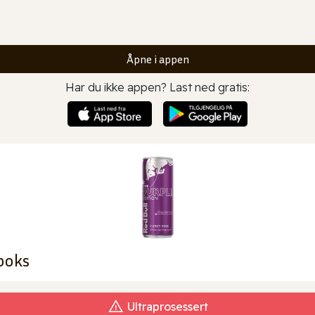
Åpne i appen
Har du ikke appen? Last ned gratis:
boks
Ultraprosessert