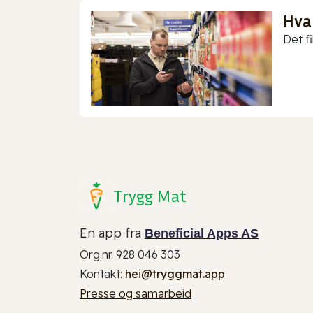
Hva
Det f
Trygg Mat
En app fra
Beneficial Apps AS
Org.nr. 928 046 303
Kontakt:
hei@tryggmat.app
Presse og samarbeid