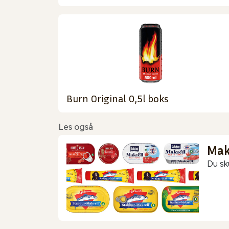
Burn Original 0,5l boks
Les også
Makr
Du sk