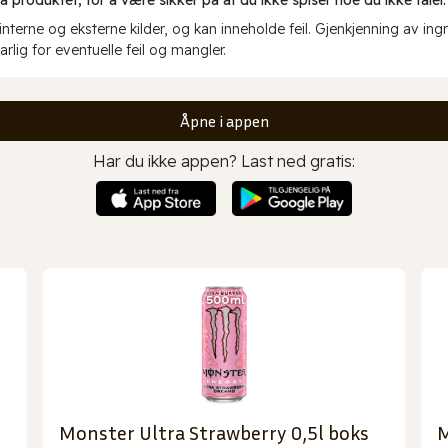
erne og eksterne kilder, og kan inneholde feil. Gjenkjenning av ing
rlig for eventuelle feil og mangler.
Åpne i appen
Har du ikke appen? Last ned gratis:
Monster Ultra Strawberry 0,5l boks
M