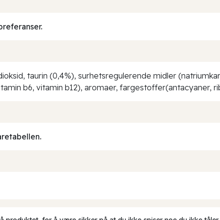
preferanser.
ndioksid, taurin (0,4%), surhetsregulerende midler (natrium
itamin b6, vitamin b12), aromaer, fargestoffer(antacyaner, rib
aretabellen.
produktet, for å være sikker på at du ikke spiser noe du ikke tåler.