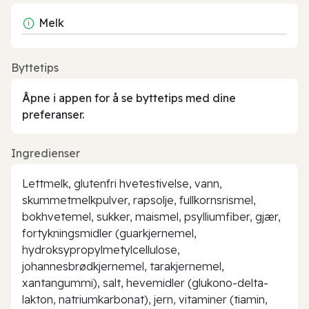
Melk
Byttetips
Åpne i appen for å se byttetips med dine
preferanser.
Ingredienser
Lettmelk, glutenfri hvetestivelse, vann,
skummetmelkpulver, rapsolje, fullkornsrismel,
bokhvetemel, sukker, maismel, psylliumfiber, gjær,
fortykningsmidler (guarkjernemel,
hydroksypropylmetylcellulose,
johannesbrødkjernemel, tarakjernemel,
xantangummi), salt, hevemidler (glukono-delta-
lakton, natriumkarbonat), jern, vitaminer (tiamin,