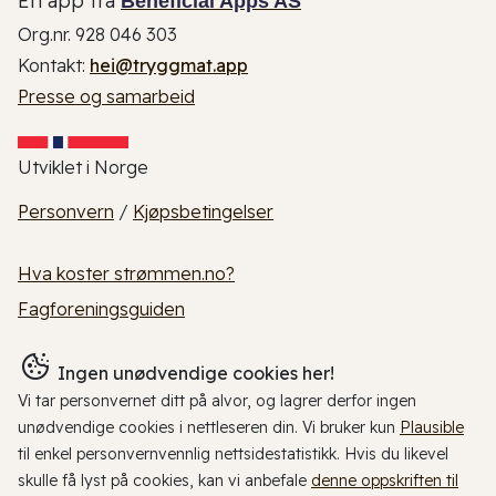
En app fra
Beneficial Apps AS
Org.nr. 928 046 303
Kontakt:
hei@tryggmat.app
Presse og samarbeid
Utviklet i Norge
Personvern
/
Kjøpsbetingelser
Hva koster strømmen.no?
Fagforeningsguiden
Ingen unødvendige cookies her!
Vi tar personvernet ditt på alvor, og lagrer derfor ingen
unødvendige cookies i nettleseren din. Vi bruker kun
Plausible
til enkel personvernvennlig nettsidestatistikk. Hvis du likevel
skulle få lyst på cookies, kan vi anbefale
denne oppskriften til