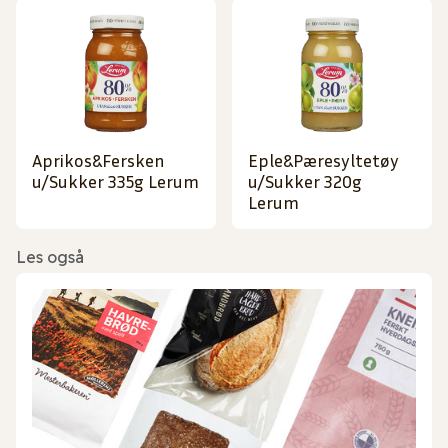
Aprikos&Fersken
Eple&Pæresyltetøy
u/Sukker 335g Lerum
u/Sukker 320g
Lerum
Les også