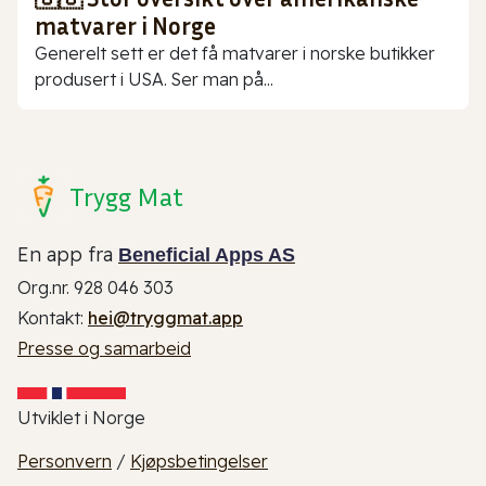
matvarer i Norge
Generelt sett er det få matvarer i norske butikker
produsert i USA. Ser man på...
Trygg Mat
En app fra
Beneficial Apps AS
Org.nr. 928 046 303
Kontakt:
hei@tryggmat.app
Presse og samarbeid
Utviklet i Norge
Personvern
/
Kjøpsbetingelser