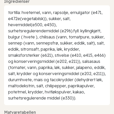
Ingredienser
tortilla: hvetemel, vann, rapsolje, emulgator (e471,
e472e(vegetabilsk)), sukker, salt,
hevemiddel(e500, e450),
surhetsregulerendemiddel (e296).fyll: kyllingkjøtt,
bulgur ( hvete ), chilisaus (vann, tomatpure, sukker,
sennep (vann, sennepsfrø, sukker, eddik, salt), salt,
eddik, sitronsaft, paprika, løk, krydder,
smaksforsterker (e621), stivelse (e410, e415, e466)
og konserveringsmiddel (e202, e211)), salsasaus
(tomater, vann, paprika, løk, sukker, jalapeno, eddik,
salt, krydder og konserveringsmiddel (e202, e211)),
durumhvete, mais og tacokrydder (dehydrert løk,
maltodekstrin, salt, chilipepper, paprikapulver,
potetmel, krydder, hvitløkspulver, kakao,
surhetsregulerende middel (e330)).
Matvaretabellen