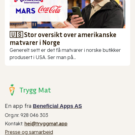
🇺🇸 Stor oversikt over amerikanske
matvarer i Norge
Generelt sett er det få matvarer i norske butikker
produsert i USA. Ser man på...
Trygg Mat
En app fra
Beneficial Apps AS
Org.nr. 928 046 303
Kontakt:
hei@tryggmat.app
Presse og samarbeid