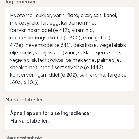
Ingredienser
Hvetemel, sukker, vann, fløte, gjær, salt, kanel,
melkesyrekultur, egg, kardemomme,
fortykningsmiddel (e 412), vitamin d,
melbehandlingsmiddel (e 300), emulgator (e
472e), hevemiddel (e 341), dekstrose, vegetabilsk
olje, melis, vaniljekrem (vann, sukker, kjernemelk,
vegetabilsk fett (kokos, palmekjerne, palmeolje,
sheakjerne), modifisert stivelse (e 1442),
konserveringsmiddel (e 202), salt, aroma, farge (e
160a, e 101))
Matvaretabellen
Åpne i appen for å se ingredienser i
Matvaretabellen.
Næringsinnhold