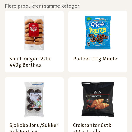
Flere produkter i samme kategori
Smultringer 12stk
Pretzel 100g Minde
440g Berthas
Sjokoboller u/Sukker
Croissanter 6stk
6pk Berthas
360g Jacobs