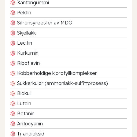
Xantangummi
Pektin
Sitronsyreester av MDG
Skjellakk
Lecitin
Kurkumin
Riboflavin
Kobberholdige klorofyllkomplekser
Sukkerkulør (ammoniakk-sulfittprosess)
Biokull
Lutein
Betanin
Antocyanin
Titandioksid