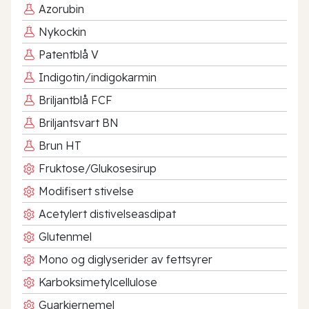
Azorubin
Nykockin
Patentblå V
Indigotin/indigokarmin
Briljantblå FCF
Briljantsvart BN
Brun HT
Fruktose/Glukosesirup
Modifisert stivelse
Acetylert distivelseasdipat
Glutenmel
Mono og diglyserider av fettsyrer
Karboksimetylcellulose
Guarkjernemel