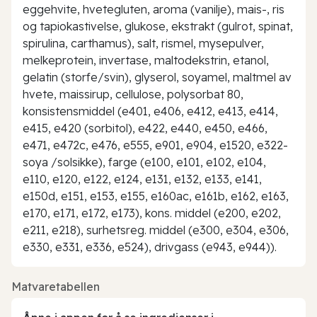
eggehvite, hvetegluten, aroma (vanilje), mais-, ris
og tapiokastivelse, glukose, ekstrakt (gulrot, spinat,
spirulina, carthamus), salt, rismel, mysepulver,
melkeprotein, invertase, maltodekstrin, etanol,
gelatin (storfe/svin), glyserol, soyamel, maltmel av
hvete, maissirup, cellulose, polysorbat 80,
konsistensmiddel (e401, e406, e412, e413, e414,
e415, e420 (sorbitol), e422, e440, e450, e466,
e471, e472c, e476, e555, e901, e904, e1520, e322-
soya /solsikke), farge (e100, e101, e102, e104,
e110, e120, e122, e124, e131, e132, e133, e141,
e150d, e151, e153, e155, e160ac, e161b, e162, e163,
e170, e171, e172, e173), kons. middel (e200, e202,
e211, e218), surhetsreg. middel (e300, e304, e306,
e330, e331, e336, e524), drivgass (e943, e944)).
Matvaretabellen