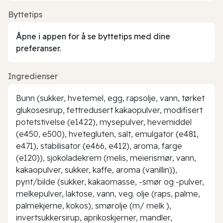
Byttetips
Åpne i appen for å se byttetips med dine
preferanser.
Ingredienser
Bunn (sukker, hvetemel, egg, rapsolje, vann, tørket
glukosesirup, fettredusert kakaopulver, modifisert
potetstivelse (e1422), mysepulver, hevemiddel
(e450, e500), hvetegluten, salt, emulgator (e481,
e471), stabilisator (e466, e412), aroma, farge
(e120)), sjokoladekrem (melis, meierismør, vann,
kakaopulver, sukker, kaffe, aroma (vanillin)),
pynt/bilde (sukker, kakaomasse, -smør og -pulver,
melkepulver, laktose, vann, veg. olje (raps, palme,
palmekjerne, kokos), smørolje (m/ melk ),
invertsukkersirup, aprikoskjerner, mandler,