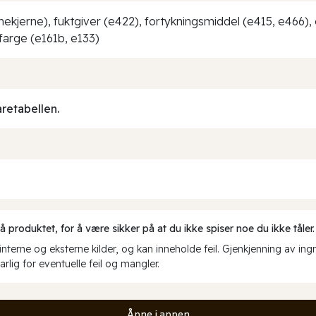
mekjerne), fuktgiver (e422), fortykningsmiddel (e415, e466),
farge (e161b, e133)
aretabellen.
produktet, for å være sikker på at du ikke spiser noe du ikke tåler.
erne og eksterne kilder, og kan inneholde feil. Gjenkjenning av ing
rlig for eventuelle feil og mangler.
Åpne i appen