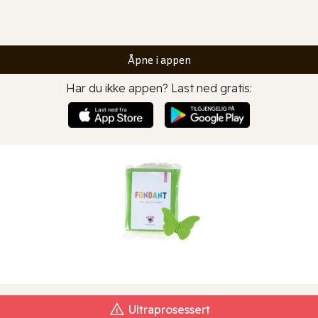
Åpne i appen
Har du ikke appen? Last ned gratis:
Ultraprosessert