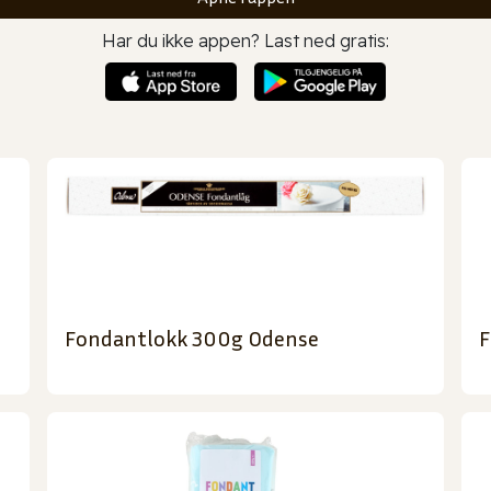
Har du ikke appen? Last ned gratis:
Fondantlokk 300g Odense
F