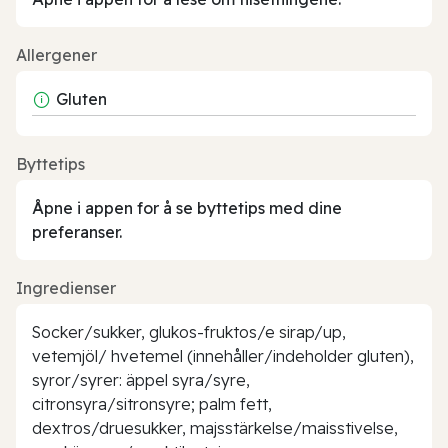
Allergener
Gluten
Byttetips
Åpne i appen for å se byttetips med dine
preferanser.
Ingredienser
Socker/sukker, glukos-fruktos/e sirap/up,
vetemjöl/ hvetemel (innehåller/indeholder gluten),
syror/syrer: äppel syra/syre,
citronsyra/sitronsyre; palm fett,
dextros/druesukker, majsstärkelse/maisstivelse,