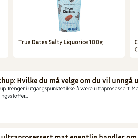
True Dates Salty Liquorice 100g
C
C
chup: Hvilke du må velge om du vil unngå 
up trenger i utgangspunktet ikke å være ultraprosessert. Ma
ningsstoffer...
 ultraprosessert mat egentlig handler om