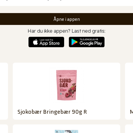
Åpne i appen
Har du ikke appen? Last ned gratis:
Sjokobær Bringebær 90g R
M