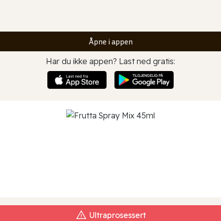
Åpne i appen
Har du ikke appen? Last ned gratis:
Ultraprosessert