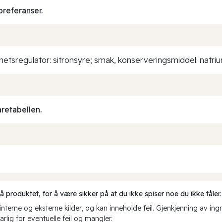
preferanser.
rhetsregulator: sitronsyre; smak, konserveringsmiddel: natri
aretabellen.
produktet, for å være sikker på at du ikke spiser noe du ikke tåler.
erne og eksterne kilder, og kan inneholde feil. Gjenkjenning av ing
rlig for eventuelle feil og mangler.