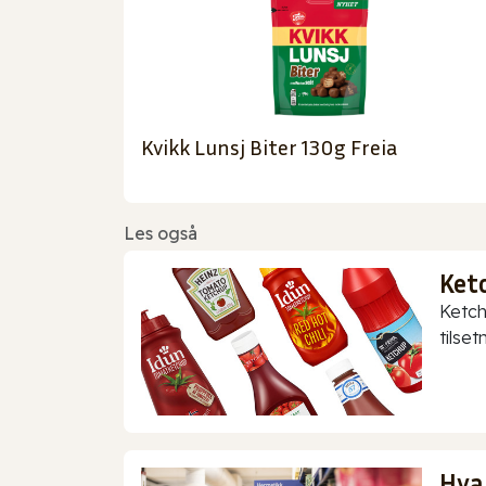
Kvikk Lunsj Biter 130g Freia
Les også
Ket
Ketch
tilset
Hva