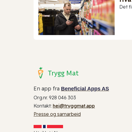
Det f
Trygg Mat
En app fra
Beneficial Apps AS
Org.nr. 928 046 303
Kontakt:
hei@tryggmat.app
Presse og samarbeid