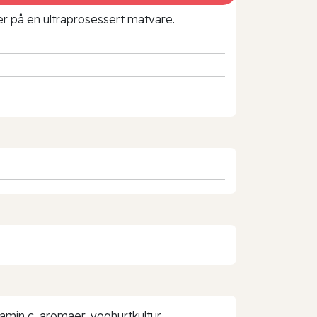
rer på en ultraprosessert matvare.
tamin c, aromaer, yoghurtkultur