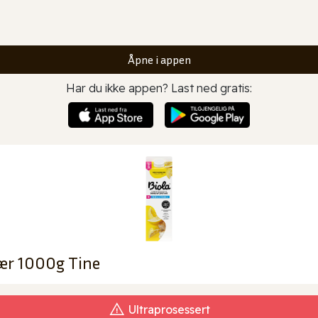
Åpne i appen
Har du ikke appen? Last ned gratis:
fær 1000g Tine
Ultraprosessert