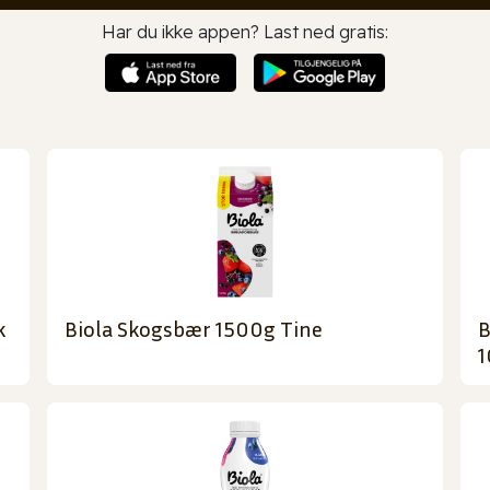
Har du ikke appen? Last ned gratis:
k
Biola Skogsbær 1500g Tine
B
1