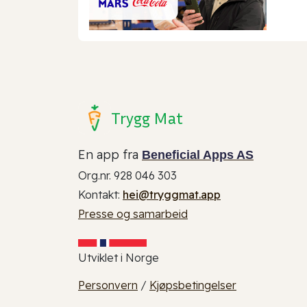
Trygg Mat
En app fra
Beneficial Apps AS
Org.nr. 928 046 303
Kontakt:
hei@tryggmat.app
Presse og samarbeid
Utviklet i Norge
Personvern
/
Kjøpsbetingelser