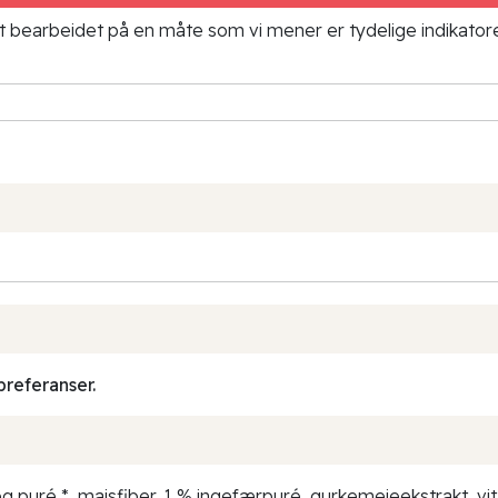
ielt bearbeidet på en måte som vi mener er tydelige indikato
preferanser.
 og puré *, maisfiber, 1 % ingefærpuré, gurkemeieekstrakt, vi