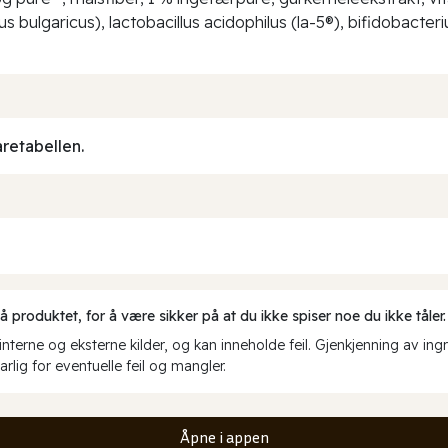
 bulgaricus), lactobacillus acidophilus (la-5®), bifidobacte
aretabellen.
produktet, for å være sikker på at du ikke spiser noe du ikke tåler.
erne og eksterne kilder, og kan inneholde feil. Gjenkjenning av ing
rlig for eventuelle feil og mangler.
Åpne i appen