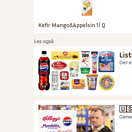
Kefir Mango&Appelsin 1l Q
Les også
Lis
Det er
🇺
Gener