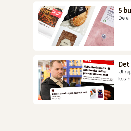
5 b
De all
Det
Ultra
kostho