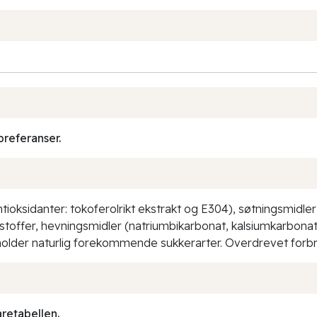
preferanser.
ksidanter: tokoferolrikt ekstrakt og E304), søtningsmidler (
ksstoffer, hevningsmidler (natriumbikarbonat, kalsiumkarbo
holder naturlig forekommende sukkerarter. Overdrevet forbru
aretabellen.