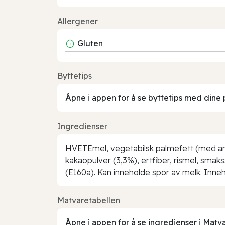
Allergener
Gluten
Byttetips
Åpne i appen for å se byttetips med dine 
Ingredienser
HVETEmel, vegetabilsk palmefett (med antio
kakaopulver (3,3%), ertfiber, rismel, sma
(E160a). Kan inneholde spor av melk. Inne
Matvaretabellen
Åpne i appen for å se ingredienser i Matv