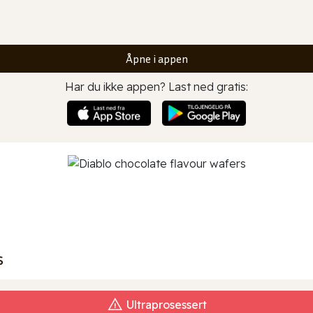
Åpne i appen
Har du ikke appen? Last ned gratis:
s
Ultraprosessert