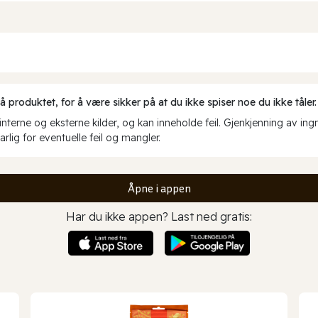
produktet, for å være sikker på at du ikke spiser noe du ikke tåler.
erne og eksterne kilder, og kan inneholde feil. Gjenkjenning av ing
rlig for eventuelle feil og mangler.
Åpne i appen
Har du ikke appen? Last ned gratis: