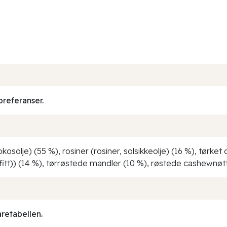
preferanser.
osolje) (55 %), rosiner (rosiner, solsikkeolje) (16 %), tørke
itt)) (14 %), tørrøstede mandler (10 %), røstede cashewnøtt
aretabellen.