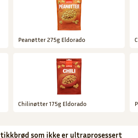
Peanøtter 275g Eldorado
C
Chilinøtter 175g Eldorado
P
utikkbrød som ikke er ultraprosessert