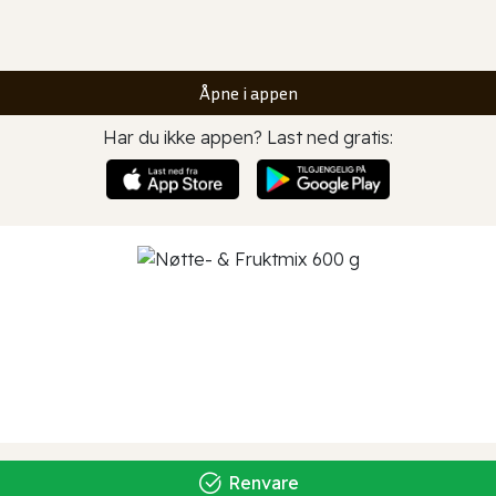
Åpne i appen
Har du ikke appen? Last ned gratis:
Renvare