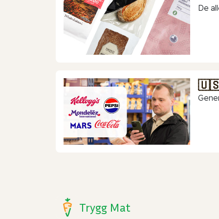
De all
🇺
Gener
Trygg Mat