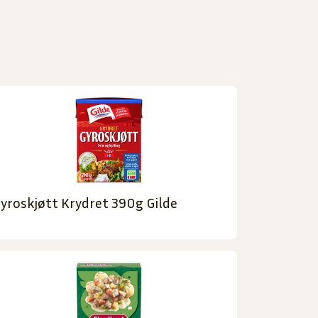
yroskjøtt Krydret 390g Gilde