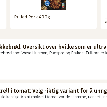
Pulled Pork 400g
L
F
kkebrød: Oversikt over hvilke som er ultra
ebrød som Wasa Husman, Rugsprø og Frukost Fullkorn er kun
ell i tomat: Velg riktig variant for å unn
ulle kanskje tro at makrell i tomat var det samme, uansett in