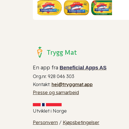
Trygg Mat
En app fra
Beneficial Apps AS
Org.nr. 928 046 303
Kontakt:
hei@tryggmat.app
Presse og samarbeid
Utviklet i Norge
Personvern
/
Kjøpsbetingelser