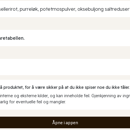
, sellerirot, purreløk, potetmospulver, oksebuljong saltreduser
aretabellen.
produktet, for å være sikker på at du ikke spiser noe du ikke tåler.
erne og eksterne kilder, og kan inneholde feil. Gjenkjenning av ing
rlig for eventuelle feil og mangler.
Åpne i appen