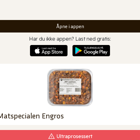
Åpne i appen
Har du ikke appen? Last ned gratis:
 Matspecialen Engros
Ultraprosessert