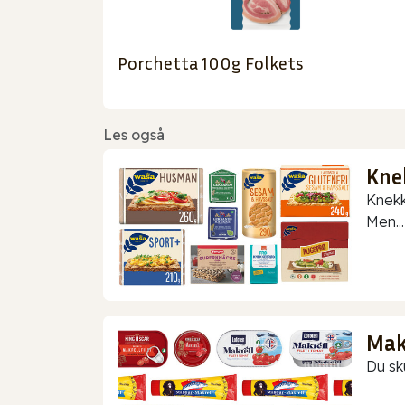
Porchetta 100g Folkets
Les også
Kne
Knekk
Men...
Makr
Du sk