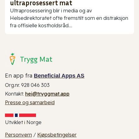
ultraprosessert mat
Ultraprosessering blir i media og av
Helsedirektoratet ofte fremstilt som en distraksjon
fra offisielle kostholdsråd....
Trygg Mat
En app fra
Beneficial Apps AS
Org.nr. 928 046 303
Kontakt:
hei@tryggmat.app
Presse og samarbeid
Utviklet i Norge
Personvern
/
Kjøpsbetingelser