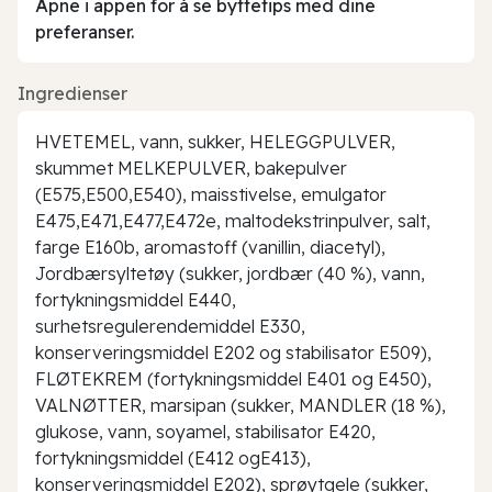
Åpne i appen for å se byttetips med dine
preferanser.
Ingredienser
HVETEMEL, vann, sukker, HELEGGPULVER,
skummet MELKEPULVER, bakepulver
(E575,E500,E540), maisstivelse, emulgator
E475,E471,E477,E472e, maltodekstrinpulver, salt,
farge E160b, aromastoff (vanillin, diacetyl),
Jordbærsyltetøy (sukker, jordbær (40 %), vann,
fortykningsmiddel E440,
surhetsregulerendemiddel E330,
konserveringsmiddel E202 og stabilisator E509),
FLØTEKREM (fortykningsmiddel E401 og E450),
VALNØTTER, marsipan (sukker, MANDLER (18 %),
glukose, vann, soyamel, stabilisator E420,
fortykningsmiddel (E412 ogE413),
konserveringsmiddel E202), sprøytgele (sukker,