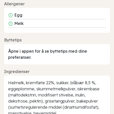
Allergener
Egg
Melk
Byttetips
Åpne i appen for å se byttetips med dine
preferanser.
Ingredienser
Helmelk, kremfløte 22%, sukker, blåbær 8,5 %,
eggeplomme, skummetmelkpulver, iskrembase
(maltodekstrin, modifisert stivelse, inulin,
dekstrose, pektin), grisetangpulver, bakepulver
(surhetsregulerende middel (dinatriumdifosfat),
maisstivelse, hevemiddel