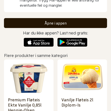
mangelfull. Trygg Mat-appen er ikke ansvarlig for
eventuelle feil og mangler.
Åpne i appen
Har du ikke appen? Last ned gratis:
Flere produkter i samme kategori
Premium Fløteis
Vanilje Fløteis 2l
Ekte Vanilje 0,85l
Diplom-Is
Hennig-Olsen