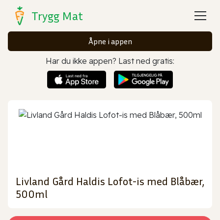
Trygg Mat
Åpne i appen
Har du ikke appen? Last ned gratis:
Livland Gård Haldis Lofot-is med Blåbær,
500ml